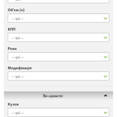
Об'єм (л)
КПП
Роки
Модифікація
Ви шукаєте:
Кузов