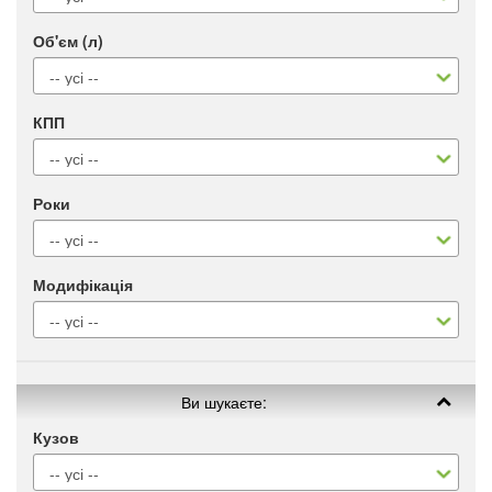
Об'єм (л)
КПП
Роки
Модифікація
Ви шукаєте:
Кузов