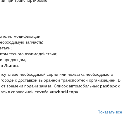
ий при транспортировке.
гателя, модификации;
необходимую запчасть;
етали;
том тесного взаимодействия;
 и продавцом;
 в Львов
.
отсутствие необходимой серии или нехватка необходимого
 городе с доставкой выбранной транспортной организацией. В
и от времени подачи заказа. Список автомобильных
разборок
нать в справочной службе
«razborki.top»
.
Показать все