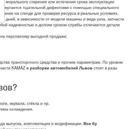
чае морального старения или истечения срока эксплуатации
одвергается тщательной дефектовке с помощью специального
тание на стенде для проверки ресурса в реальных условиях.
30 дней, в зависимости от модели машины и вида узла, запчасти
собой надежностью и долгим сроком службы отличаются детали
на перспективу выгодной продажи;
одства транспортного средства и прочим параметрам. По уровню
апчасти KAMAZ
с разборки автомобилей Львов
стоят в разы
вов?
оги, зеркала, стёкла и пр.
стема охлаждения.
года выпуска, комплектации и модификации.
Все бу