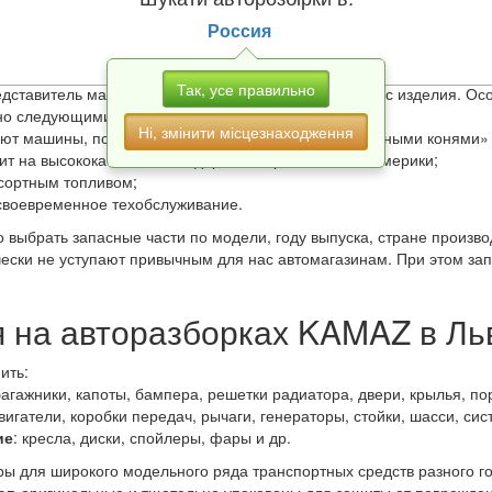
запасные части извлеченные перед утилизацией, после ДТП, в слу
дый демонтированный агрегат, любая демонтированная запчасть п
Россия
мости проходит восстановление. После ремонта производится испы
KAMAZ в Львов
предоставляют гарантию на продукцию на срок до 
Так, усе правильно
редставитель магазина также укажет остаточный ресурс изделия. О
ено следующими факторами:
Ні, змінити місцезнаходження
ют машины, поэтому бережно обращаются с «железными конями» 
ит на высококачественных дорогах Европы, Азии и Америки;
сортным топливом;
своевременное техобслуживание.
 выбрать запасные части по модели, году выпуска, стране произв
чески не уступают привычным для нас автомагазинам. При этом з
я на авторазборках KAMAZ в Ль
ить:
багажники, капоты, бампера, решетки радиатора, двери, крылья, пор
двигатели, коробки передач, рычаги, генераторы, стойки, шасси, си
ие
: кресла, диски, спойлеры, фары и др.
ары для широкого модельного ряда транспортных средств разного 