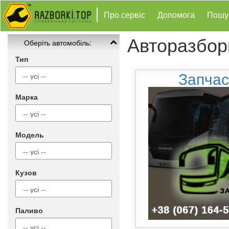
Про сервіс
Допомога
Пошу
Авторазбор
Оберіть автомобіль:
Тип
Запчас
Марка
Модель
Кузов
Паливо