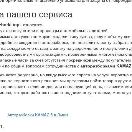
ов
оригинальные и тщательно упакованы для защиты от поврежден
 нашего сервиса
zborki.top»
относятся:
уются покупатели и продавцы автомобильных деталей;
мых авто узлов по марке, модели, типу кузова, виду и объему дви
дробные сведения о авторазборке, что позволит клиенту выбрать 
 на складе можно оставить заявку на уведомление о поступлении д
 добросовестными организациями, проверенными многолетним опы
апасные части за счет отсутствия посредников между покупателем
ии по общим вопросам сотрудничества с
авторазборками KAMAZ
лняется регулярно, но ввиду высокого спроса на услуги вероятно 
естве альтернативного решения мы предложим найти товар в другом
а происходит в течение дня или на следующий день, в зависимост
гионах, которые работают с иногородними покупателями, можно уз
Авторазборки KAMAZ 5 в Львов
л.