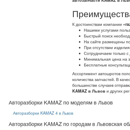
автозапчасти KAMAZ в Льв
Преимущества
К достоинствам компании
«ra
Нашими услугами польз
Быстрый поиск необходи
На сайте размещены по
При отсутствии изделия
Сотрудничаем только с
Минимальная цена на з
Бесплатные консультац
Ассортимент автошротов попо
количества запчастей. В кач
большинстве случаев отправк
KAMAZ в Львов
и других ре
Авторазборки KAMAZ по моделям в Львов
Авторазборки KAMAZ 4 в Львов
Авторазборки KAMAZ по городам в Львовская об