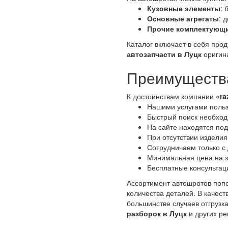
Кузовные элементы
: 
Основные агрегаты
: 
Прочие комплектующ
Каталог включает в себя про
автозапчасти в Луцк
оригина
Преимущества
К достоинствам компании
«ra
Нашими услугами польз
Быстрый поиск необходи
На сайте находятся по
При отсутствии изделия
Сотрудничаем только с
Минимальная цена на з
Бесплатные консультац
Ассортимент автошротов попо
количества деталей. В качес
большинстве случаев отгрузк
разборок в Луцк
и других ре