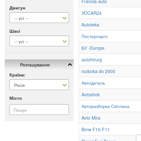
Francia-auto
Двигун
VOCAR24
Autoteka
Шасі
Постерпартс
БУ -Europe
autohirurg
Розташування:
rozboka do 2000
Країна:
Автодеталь
Avtoshok
Місто
Авторазборка Світлана
Avto Mira
Bmw F10-F11