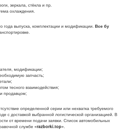
оги, зеркала, стёкла и пр.
стема охлаждения.
го года выпуска, комплектации и модификации.
Все бу
анспортировке.
гателя, модификации;
необходимую запчасть;
етали;
том тесного взаимодействия;
 и продавцом;
отсутствие определенной серии или нехватка требуемого
оде с доставкой выбранной логистической организацией. В
ости от времени подачи заявки. Список автомобильных
правочной службе
«razborki.top»
.