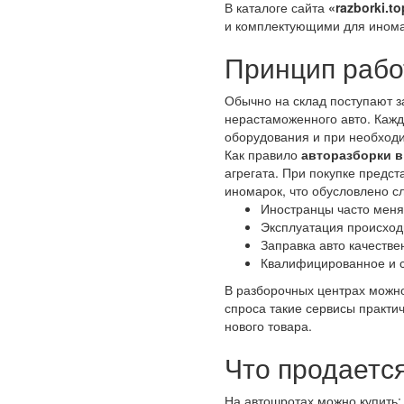
В каталоге сайта
«razborki.to
и комплектующими для иномар
Принцип рабо
Обычно на склад поступают з
нерастаможенного авто. Кажд
оборудования и при необходи
Как правило
авторазборки в
агрегата. При покупке предс
иномарок, что обусловлено 
Иностранцы часто меня
Эксплуатация происход
Заправка авто качеств
Квалифицированное и 
В разборочных центрах можно
спроса такие сервисы практи
нового товара.
Что продается
На автошротах можно купить: