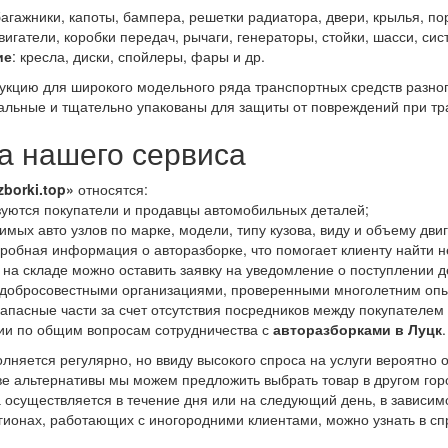
багажники, капоты, бампера, решетки радиатора, двери, крылья, пор
двигатели, коробки передач, рычаги, генераторы, стойки, шасси, си
ие
: кресла, диски, спойлеры, фары и др.
дукцию для широкого модельного ряда транспортных средств разно
льные и тщательно упакованы для защиты от повреждений при тр
 нашего сервиса
zborki.top»
относятся:
уются покупатели и продавцы автомобильных деталей;
мых авто узлов по марке, модели, типу кузова, виду и объему дви
дробная информация о авторазборке, что помогает клиенту найти 
 на складе можно оставить заявку на уведомление о поступлении д
 добросовестными организациями, проверенными многолетним опы
апасные части за счет отсутствия посредников между покупателем
ии по общим вопросам сотрудничества с
авторазборками в Луцк
.
лняется регулярно, но ввиду высокого спроса на услуги вероятно 
тве альтернативы мы можем предложить выбрать товар в другом гор
а осуществляется в течение дня или на следующий день, в зависим
гионах, работающих с иногородними клиентами, можно узнать в с