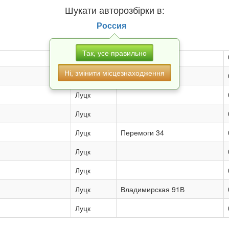
Луцк
Шукати авторозбірки в:
Луцк
Россия
Луцк
Так, усе правильно
Луцк
Ні, змінити місцезнаходження
Луцк
Луцк
Луцк
Луцк
Перемоги 34
Луцк
Луцк
Луцк
Владимирская 91В
Луцк