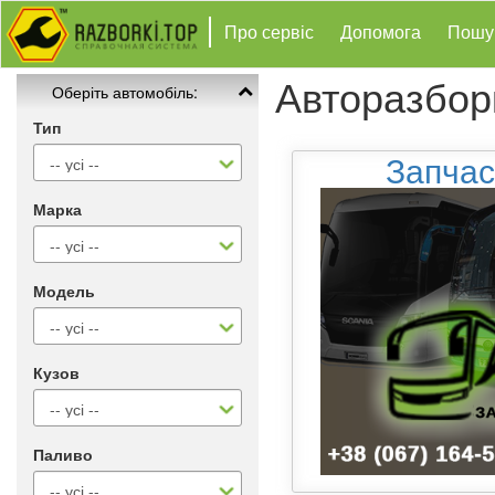
Про сервіс
Допомога
Пошу
Авторазбор
Оберіть автомобіль:
Тип
Запчас
Марка
Модель
Кузов
Паливо