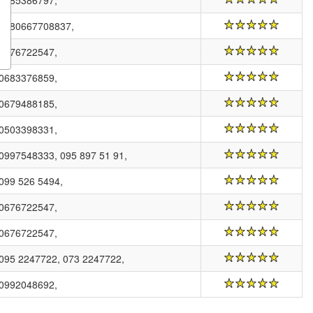
0685386797,
+380667708837,
0676722547,
0683376859,
0679488185,
0503398331,
0997548333, 095 897 51 91,
099 526 5494,
0676722547,
0676722547,
095 2247722, 073 2247722,
0992048692,