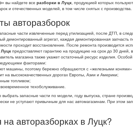
p»
вы найдете все
разборки в Луцк
, продукцией которых пользую
ок и отечественных моделей, в том числе снятых с производства.
ты авторазборок
апасные части извлеченные перед утилизацией, после ДТП, в след
ый демонтированный агрегат, каждая демонтированная запчасть п
мости проходит восстановление. После ремонта производится испы
 Луцк
предоставляют гарантию на продукцию на срок до 30 дней, в
тавитель магазина также укажет остаточный ресурс изделия. Особо
следующими факторами:
ют машины, поэтому бережно обращаются с «железными конями» 
ит на высококачественных дорогах Европы, Азии и Америки;
енным топливом;
своевременное техобслуживание.
 выбрать запасные части по модели, году выпуска, стране произв
чески не уступают привычным для нас автомагазинам. При этом за
 на авторазборках в Луцк?