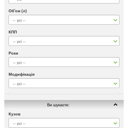
Об'єм (л)
КПП
Роки
Модифікація
Ви шукаєте:
Кузов