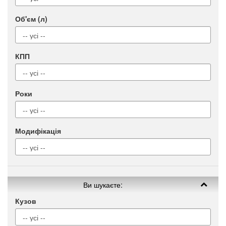
Об'єм (л)
КПП
Роки
Модифікація
Ви шукаєте:
Кузов