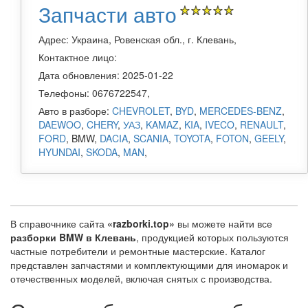
Запчасти авто
Адрес: Украина, Ровенская обл., г. Клевань,
Контактное лицо:
Дата обновления: 2025-01-22
Телефоны: 0676722547,
Авто в разборе:
CHEVROLET
,
BYD
,
MERCEDES-BENZ
,
DAEWOO
,
CHERY
,
УАЗ
,
KAMAZ
,
KIA
,
IVECO
,
RENAULT
,
FORD
, BMW,
DACIA
,
SCANIA
,
TOYOTA
,
FOTON
,
GEELY
,
HYUNDAI
,
SKODA
,
MAN
,
В справочнике сайта
«razborki.top»
вы можете найти все
разборки BMW в Клевань
, продукцией которых пользуются
частные потребители и ремонтные мастерские. Каталог
представлен запчастями и комплектующими для иномарок и
отечественных моделей, включая снятых с производства.