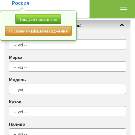
Россия
Toggl
naviga
Так, усе правильно
Оберіть автомобіль:
Ні, змінити місцезнаходження
Тип
Марка
Модель
Кузов
Паливо