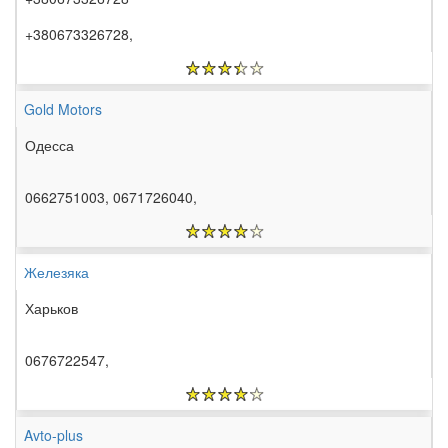
+380673326728,
Gold Motors
Одесса
0662751003, 0671726040,
Железяка
Харьков
0676722547,
Avto-plus