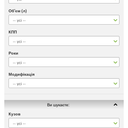
Об'єм (л)
КПП
Роки
Модифікація
Ви шукаєте:
Кузов