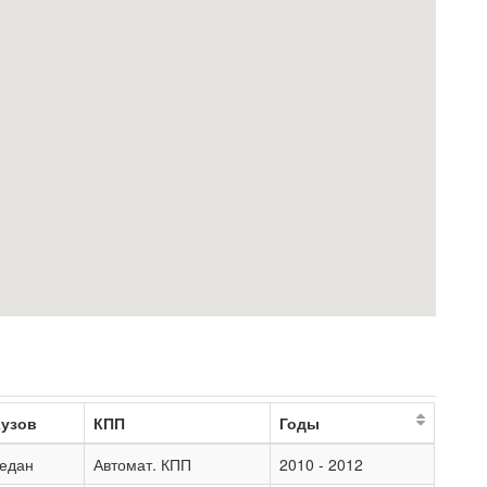
Кузов
КПП
Годы
седан
Автомат. КПП
2010 - 2012