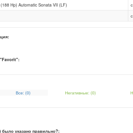
 (188 Hp) Automatic Sonata VII (LF)
ция:
Favorit":
Все: (
0
)
Негативные: (
0
)
Н
) было указано правильно?: