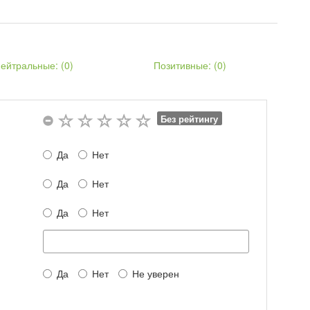
ейтральные: (
0
)
Позитивные: (
0
)
Без рейтингу
Да
Нет
Да
Нет
Да
Нет
Да
Нет
Не уверен