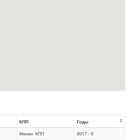
КПП
Годы
Механ. КПП
2017 - 0