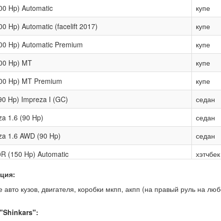
200 Hp) Automatic
купе
00 Hp) Automatic (facelift 2017)
купе
200 Hp) Automatic Premium
купе
200 Hp) MT
купе
200 Hp) MT Premium
купе
(90 Hp) Impreza I (GC)
седан
za 1.6 (90 Hp)
седан
za 1.6 AWD (90 Hp)
седан
0R (150 Hp) Automatic
хэтчбек
ция:
 авто кузов, двигателя, коробки мкпп, акпп (на правый руль на люб
"Shinkars":