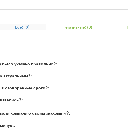
Все: (
0
)
Негативные: (
0
)
Н
) было указано правильно?:
о актуальным?:
 в оговоренные сроки?:
связались?:
вали компанию своим знакомым?:
 минусы