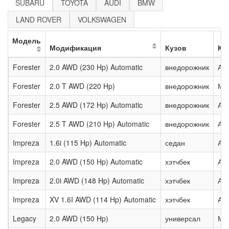
SUBARU
TOYOTA
AUDI
BMW
LAND ROVER
VOLKSWAGEN
Модель
Модификация
Кузов
КП
Forester
2.0 AWD (230 Hp) Automatic
внедорожник
Ав
Forester
2.0 T AWD (220 Hp)
внедорожник
Ме
Forester
2.5 AWD (172 Hp) Automatic
внедорожник
Ав
Forester
2.5 T AWD (210 Hp) Automatic
внедорожник
Ав
Impreza
1.6i (115 Hp) Automatic
седан
Ав
Impreza
2.0 AWD (150 Hp) Automatic
хэтчбек
Ав
Impreza
2.0i AWD (148 Hp) Automatic
хэтчбек
Ав
Impreza
XV 1.6I AWD (114 Hp) Automatic
хэтчбек
Ав
Legacy
2.0 AWD (150 Hp)
универсал
Ме