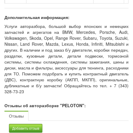
Legacy
2.5 GT AWD (265 Hp)
универсал
Ме
Outback
3.0 AWD (209 Hp) Automatic
седан
Ав
Дополнительная информация:
Услуги авторазбора, большой выбор японских и немецких
Tribeca
3.6 4WD (256 Hp) Automatic
внедорожник
Ав
запчастей и агрегатов на BMW, Mercedes, Porsche, Audi,
Tribeca
H-6 3.0 AWD (245 Hp) Automatic
внедорожник
Ав
Volkswagen, Skoda, Opel, Range Rover, Subaru, Toyota, Suzuki,
Nissan, Land Rover, Mazda, Lexus, Honda, Infiniti, Mitsubishi и
Tribeca
H-6 3.0 AWD (250 Hp) Automatic
внедорожник
Ав
других. В наличии и под заказ б/у двигатели, коробки передач,
раздатки, кузовные детали, детали подвески, тормозной
системы, системы охлаждения, системы зажигания, шины и
диски, масла и фильтры, аксессуары для тюнинга, расходники
для ТО. Поможем подобрать и купить контрактный двигатель
(ДВС), контрактную коробку (АКПП, МКПП), оригинальные,
дубликатные и б/у запчасти! Обращайтесь по тел. + 7 (343)
328-73-23
Отзывы об авторазборке "PELOTON":
Отзывы
Добавить отзыв