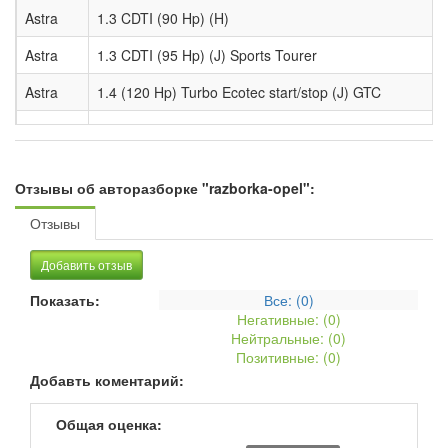
Astra
1.3 CDTI (90 Hp) (H)
Astra
1.3 CDTI (95 Hp) (J) Sports Tourer
Astra
1.4 (120 Hp) Turbo Ecotec start/stop (J) GTC
Astra
1.4 (120 Hp) Turbo Ecotec start/stop GTC
Astra
1.4 (140 Hp) Turbo Ecotec Automatic (J) GTC
Отзывы об авторазборке "razborka-opel":
Astra
1.4 (140 Hp) Turbo Ecotec Automatic GTC
Отзывы
Astra
1.4 (140 Hp) Turbo Ecotec start/stop GTC
Добавить отзыв
Astra
1.4i 16V (90 Hp) (H)
Показать:
Все: (
0
)
Astra
1.6 VVT (115 Hp) (J) Sports Tourer
Негативные: (
0
)
Нейтральные: (
0
)
Astra
1.6 VVT (115 Hp) Automatic (J) Sports Tourer
Позитивные: (
0
)
Добавть коментарий:
Astra
1.6 VVT (180 Hp) Turbo (J) Sports Tourer
Общая оценка:
Astra
1.6 VVT (180 Hp) Turbo Automatic (J) Sports Tourer