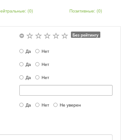
хэтчбек
Автомат. КПП
2015 - 0
ейтральные: (
0
)
Позитивные: (
0
)
Без рейтингу
Да
Нет
Да
Нет
Да
Нет
Да
Нет
Не уверен