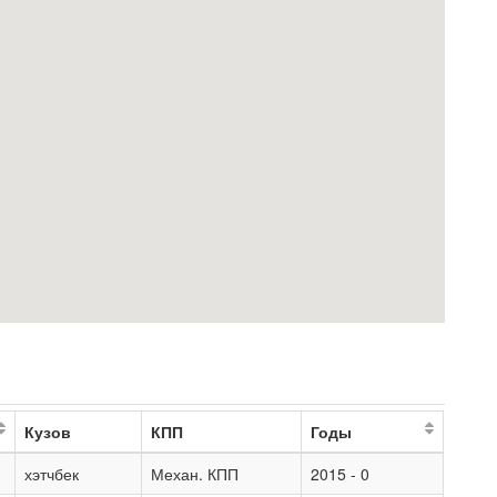
Кузов
КПП
Годы
хэтчбек
Механ. КПП
2015 - 0