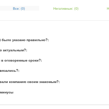
p) Steptronic (F21 LCI, facelift 2015)
Все: (
0
)
Негативные: (
0
)
Н
) было указано правильно?:
о актуальным?:
 в оговоренные сроки?:
связались?:
вали компанию своим знакомым?:
 минусы