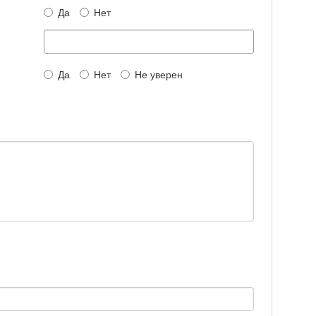
Да
Нет
Да
Нет
Не уверен