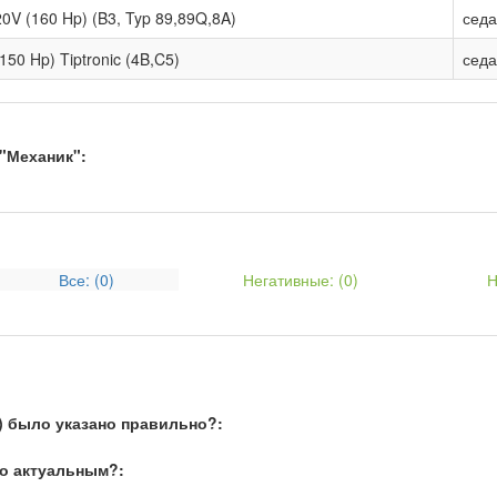
20V (160 Hp) (B3, Typ 89,89Q,8A)
сед
(150 Hp) Tiptronic (4B,C5)
сед
"Механик":
Все: (
0
)
Негативные: (
0
)
Н
) было указано правильно?:
о актуальным?: