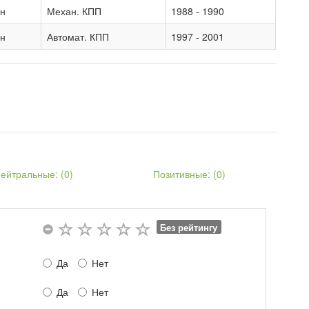
ан
Механ. КПП
1988 - 1990
ан
Автомат. КПП
1997 - 2001
ейтральные: (
0
)
Позитивные: (
0
)
Без рейтингу
Да
Нет
Да
Нет