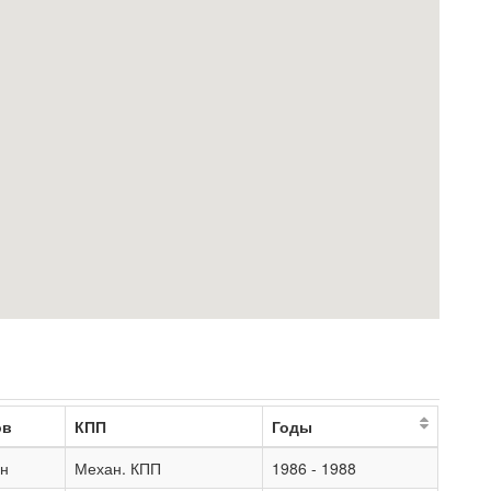
ов
КПП
Годы
ан
Механ. КПП
1986 - 1988