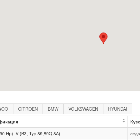
WOO
CITROEN
BMW
VOLKSWAGEN
HYUNDAI
фикация
Куз
(90 Hp) IV (B3, Typ 89,89Q,8A)
сед