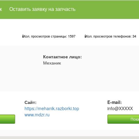
к
Оставить заявку на запчасть
Кол. просмотров страницы: 1597
Кол. просмотров телефонов:
34
Контактное лицо:
Механик
Сайт:
E-mail:
https://mehanik.razborki.top
info@XXXXX
www.mdzr.ru
Пока