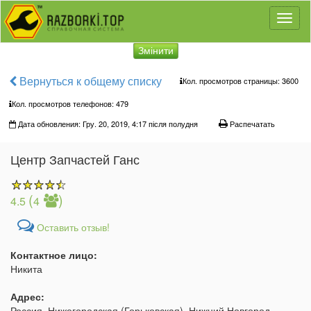
Toggl
naviga
Змінити
Вернуться к общему списку
Кол. просмотров страницы: 3600
Кол. просмотров телефонов:
479
Дата обновления: Гру. 20, 2019, 4:17 після полудня
Распечатать
Центр Запчастей Ганс
(
)
4.5
4
Оставить отзыв!
Контактное лицо:
Никита
Адрес:
Россия, Нижегородская (Горьковская), Нижний Новгород