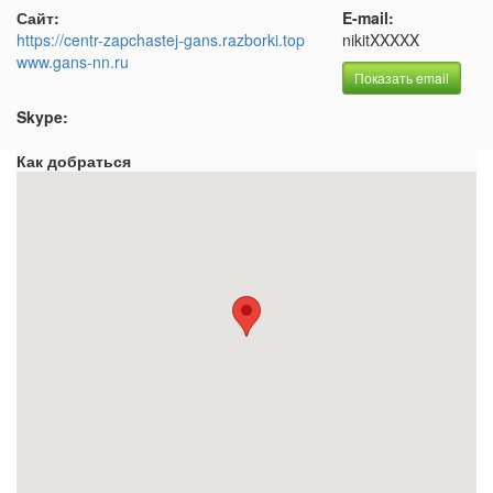
Сайт:
E-mail:
https://centr-zapchastej-gans.razborki.top
nikitXXXXX
www.gans-nn.ru
Показать email
Skype:
Как добраться