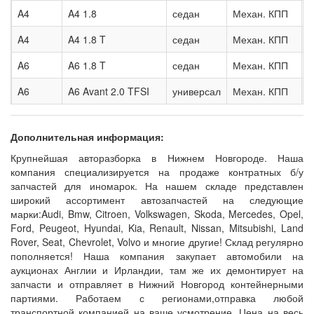
A4
A4 1.8
седан
Механ. КПП
1
A4
A4 1.8 T
седан
Механ. КПП
2
A6
A6 1.8 T
седан
Механ. КПП
1
A6
A6 Avant 2.0 TFSI
универсал
Механ. КПП
2
Дополнительная информация:
Крупнейшая авторазборка в Нижнем Новгороде. Наша
компания специализируется на продаже контратных б/у
запчастей для иномарок. На нашем складе представлен
широкий ассортимент автозапчастей на следующие
марки:Audi, Bmw, Citroen, Volkswagen, Skoda, Mercedes, Opel,
Ford, Peugeot, Hyundai, Kia, Renault, Nissan, Mitsubishi, Land
Rover, Seat, Chevrolet, Volvo и многие другие! Склад регулярно
пополняется! Наша компания закупает автомобили на
аукционах Англии и Ирландии, там же их демонтирует на
запчасти и отправляет в Нижний Новгород контейнерными
партиями. Работаем с регионами,отправка любой
транспортной компанией на ваше усмотрение. Цена на весь