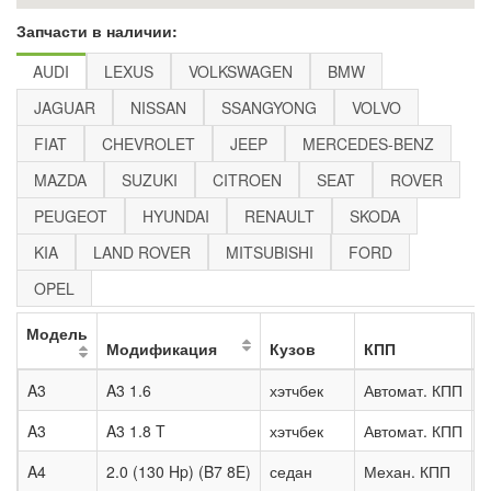
Запчасти в наличии:
AUDI
LEXUS
VOLKSWAGEN
BMW
JAGUAR
NISSAN
SSANGYONG
VOLVO
FIAT
CHEVROLET
JEEP
MERCEDES-BENZ
MAZDA
SUZUKI
CITROEN
SEAT
ROVER
PEUGEOT
HYUNDAI
RENAULT
SKODA
KIA
LAND ROVER
MITSUBISHI
FORD
OPEL
Модель
Модификация
Кузов
КПП
A3
A3 1.6
хэтчбек
Автомат. КПП
2
A3
A3 1.8 T
хэтчбек
Автомат. КПП
1
A4
2.0 (130 Hp) (B7 8E)
седан
Механ. КПП
2