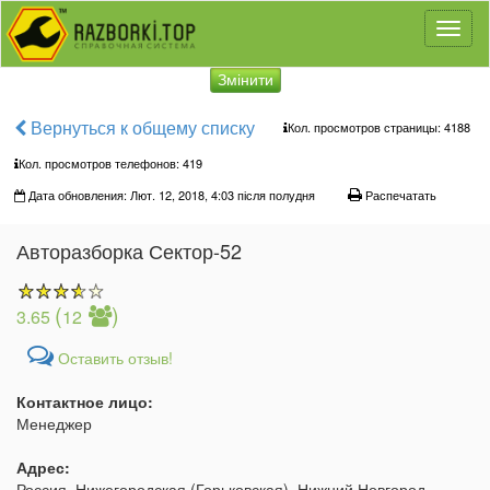
Toggl
naviga
Змінити
Вернуться к общему списку
Кол. просмотров страницы: 4188
Кол. просмотров телефонов:
419
Дата обновления: Лют. 12, 2018, 4:03 після полудня
Распечатать
Авторазборка Сектор-52
(
)
3.65
12
Оставить отзыв!
Контактное лицо:
Менеджер
Адрес:
Россия, Нижегородская (Горьковская), Нижний Новгород