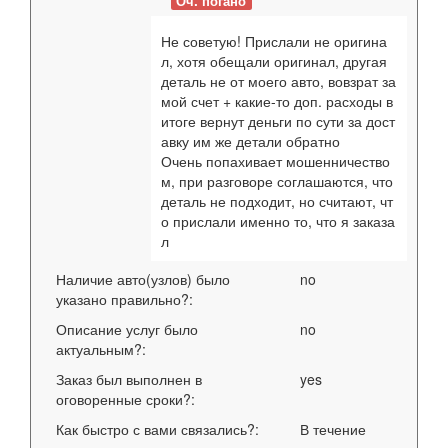
Оч. погано
Qashqai
1.6 (117 Hp) Qashqai+2 (2010 facelift)
внед
Не советую! Прислали не оригина
Qashqai
1.6i (114 Hp) Qashqai+2
внед
л, хотя обещали оригинал, другая
деталь не от моего авто, вовзрат за
Qashqai
2.0 (141 Hp) 4x4 CVT Qashqai (2010 facelift)
внед
мой счет + какие-то доп. расходы в
Qashqai
2.0 (141 Hp) CVT Qashqai (2010 facelift)
внед
итоге вернут деньги по сути за дост
авку им же детали обратно
Qashqai
2.0 (141 Hp) Qashqai
внед
Очень попахивает мошенничество
м, при разговоре соглашаются, что
Qashqai
2.0 dCi (150 Hp) 4x4 Automatic Qashqai
внед
деталь не подходит, но считают, чт
о прислали именно то, что я заказа
л
Наличие авто(узлов) было
no
указано правильно?:
Описание услуг было
no
актуальным?:
Заказ был выполнен в
yes
оговоренные сроки?:
Как быстро с вами связались?:
В течение