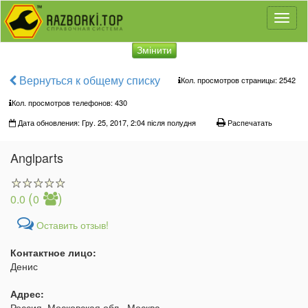
Toggl
naviga
Змінити
Вернуться к общему списку
Кол. просмотров страницы: 2542
Кол. просмотров телефонов:
430
Дата обновления: Гру. 25, 2017, 2:04 після полудня
Распечатать
Anglparts
(
)
0.0
0
Оставить отзыв!
Контактное лицо:
Денис
Адрес:
Россия, Московская обл., Москва