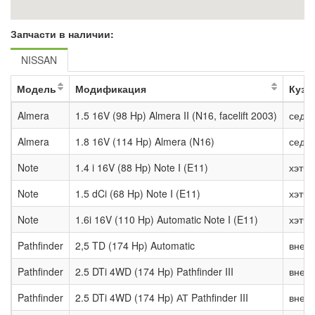
Запчасти в наличии:
NISSAN
Модель
Модификация
Кузо
Almera
1.5 16V (98 Hp) Almera II (N16, facelift 2003)
седа
Almera
1.8 16V (114 Hp) Almera (N16)
седа
Note
1.4 i 16V (88 Hp) Note I (E11)
хэтчб
Note
1.5 dCi (68 Hp) Note I (E11)
хэтчб
Note
1.6i 16V (110 Hp) Automatic Note I (E11)
хэтчб
Pathfinder
2,5 TD (174 Hp) Automatic
внед
Pathfinder
2.5 DTi 4WD (174 Hp) Pathfinder III
внед
Pathfinder
2.5 DTi 4WD (174 Hp) АТ Pathfinder III
внед