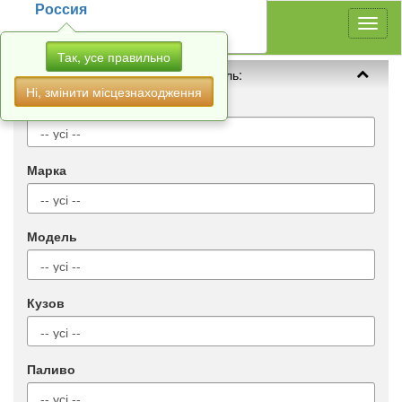
Россия
Toggl
naviga
Так, усе правильно
Оберіть автомобіль:
Ні, змінити місцезнаходження
Тип
Марка
Модель
Кузов
Паливо