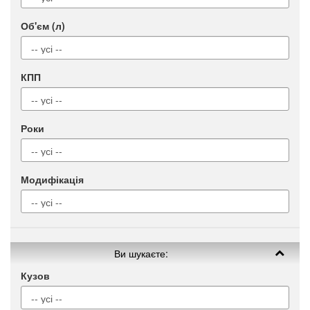
Об'єм (л)
КПП
Роки
Модифікація
Ви шукаєте:
Кузов