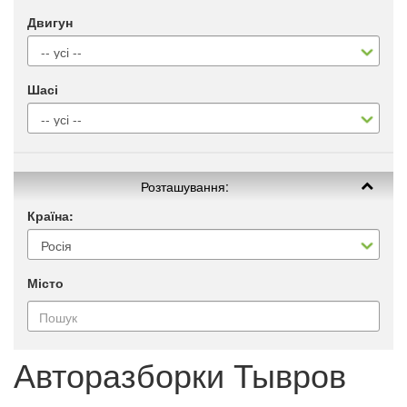
Двигун
Шасі
Розташування:
Країна:
Місто
Авторазборки Тывров