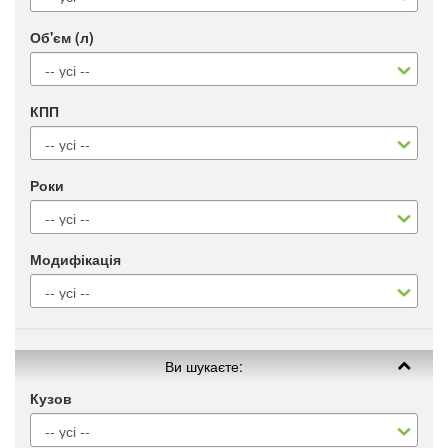
Об'єм (л)
КПП
Роки
Модифікація
Ви шукаєте:
Кузов