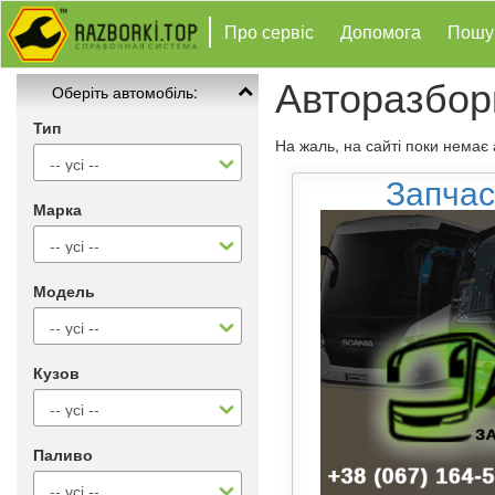
Про сервіс
Допомога
Пошу
Авторазбор
Оберіть автомобіль:
Тип
На жаль, на сайті поки немає
Запчас
Марка
Модель
Кузов
Паливо