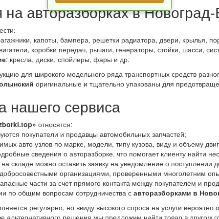
я на авторазборках в Новоград
ести:
багажники, капоты, бампера, решетки радиатора, двери, крылья, пор
двигатели, коробки передач, рычаги, генераторы, стойки, шасси, си
ие
: кресла, диски, спойлеры, фары и др.
дукцию для широкого модельного ряда транспортных средств разно
Волынский
оригинальные и тщательно упакованы для предотвраще
 нашего сервиса
zborki.top»
относятся:
уются покупатели и продавцы автомобильных запчастей;
мых авто узлов по марке, модели, типу кузова, виду и объему дви
дробные сведения о авторазборке, что помогает клиенту найти не
 на складе можно оставить заявку на уведомление о поступлении д
 добросовестными организациями, проверенными многолетним опы
апасные части за счет прямого контакта между покупателем и про
ии по общим вопросам сотрудничества с
авторазборками в Ново
лняется регулярно, но ввиду высокого спроса на услуги вероятно 
тве альтернативного решения мы предложим найти товар в другом 