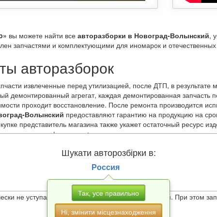
p»
вы можете найти все
авторазборки в Новоград-Волынский
, 
влен запчастями и комплектующими для иномарок и отечественных 
ты авторазборок
пчасти извлеченные перед утилизацией, после ДТП, в результате 
дый демонтированный агрегат, каждая демонтированная запчасть 
мости проходит восстановление. После ремонта производится испы
овоград-Волынский
предоставляют гарантию на продукцию на срок
покупке представитель магазина также укажет остаточный ресурс и
ено следующими факторами:
ют автомобили, поэтому бережно обращаются с «железными коням
Шукати авторозбірки в:
ит на высококачественных дорогах Европы, Азии и Америки;
ртным топливом;
Россия
своевременное техобслуживание.
 выбрать запасные части по модели, году выпуска, стране произв
Так, усе правильно
чески не уступают привычным для нас автомагазинам. При этом за
Ні, змінити місцезнаходження