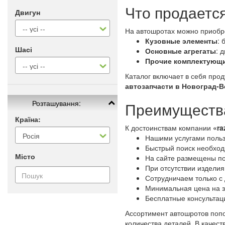
Что продаетс
Двигун
На автошротах можно приобр
Кузовные элементы
: 
Шасі
Основные агрегаты
: 
Прочие комплектующ
Каталог включает в себя про
автозапчасти в Новоград-
Розташування:
Преимущества
Країна:
К достоинствам компании
«ra
Нашими услугами польз
Быстрый поиск необходи
Місто
На сайте размещены по
При отсутствии изделия
Сотрудничаем только с
Минимальная цена на з
Бесплатные консультац
Ассортимент автошротов попо
количества деталей. В качес