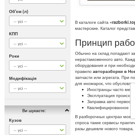
Об'єм (л)
В каталоге сайта
«razborki.to
мастерские. Каталог предста
КПП
Принцип рабо
Обычно на склад попадают за
Роки
нерастаможенного авто. Каж
оборудования и при необходи
правило
авторазборки в Н
запчасти или агрегата. При 
Модифікація
для иномарок, что обусловл
Иностранцы часто меня
Эксплуатация происход
Заправка авто первосо
Квалифицированное и 
Ви шукаєте:
В разборочных центрах можно
Кузов
спроса такие сервисы практи
разы дешевле нового товара.