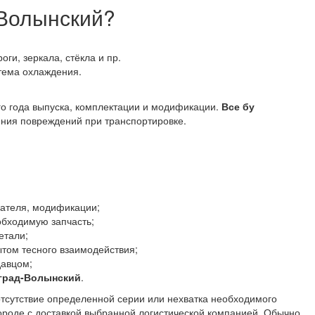
-Волынский?
оги, зеркала, стёкла и пр.
стема охлаждения.
го года выпуска, комплектации и модификации.
Все бу
ния повреждений при транспортировке.
гателя, модификации;
обходимую запчасть;
етали;
том тесного взаимодействия;
давцом;
град-Волынский
.
отсутствие определенной серии или нехватка необходимого
городе с доставкой выбранной логистической компанией. Обычно