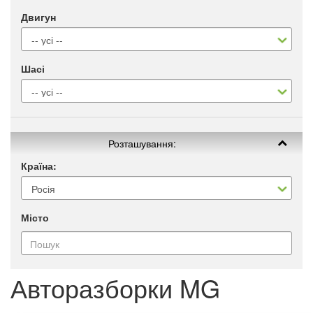
Двигун
Шасі
Розташування:
Країна:
Місто
Авторазборки MG