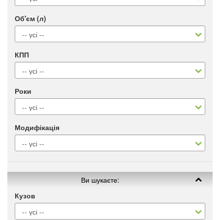
Об'єм (л)
КПП
Роки
Модифікація
Ви шукаєте:
Кузов