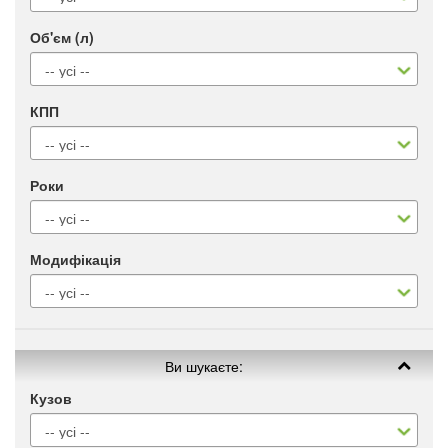
Об'єм (л)
КПП
Роки
Модифікація
Ви шукаєте:
Кузов