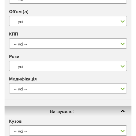
Об'єм (л)
КПП
Роки
Модифікація
Ви шукаєте:
Кузов