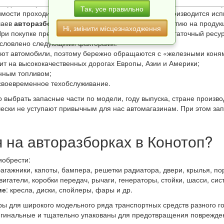
ой демонтированный агрегат, любая демонтированная запчасть по
Так, усе правильно
мости проходит восстановление. После ремонта производится исп
чаев
авторазборки в Конотоп
предоставляют гарантию на продукц
Ні, змінити місцезнаходження
. При покупке представитель магазина также укажет остаточный ре
бусловлено следующими факторами:
ют автомобили, поэтому бережно обращаются с «железными коням
ит на высококачественных дорогах Европы, Азии и Америки;
енным топливом;
своевременное техобслуживание.
 выбрать запасные части по модели, году выпуска, стране произв
чески не уступают привычным для нас автомагазинам. При этом за
 на авторазборках в Конотоп?
иобрести:
багажники, капоты, бампера, решетки радиатора, двери, крылья, пор
двигатели, коробки передач, рычаги, генераторы, стойки, шасси, си
ие
: кресла, диски, спойлеры, фары и др.
ары для широкого модельного ряда транспортных средств разного 
гинальные и тщательно упакованы для предотвращения поврежден