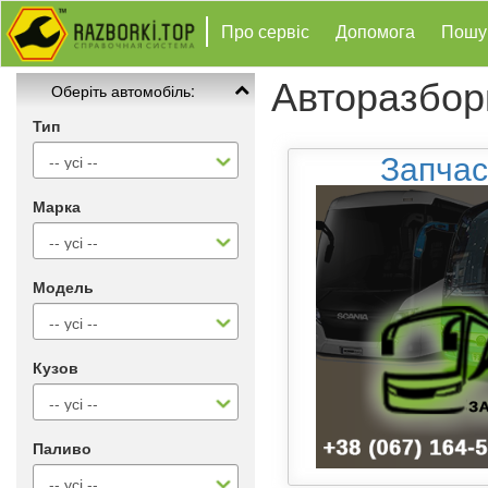
Про сервіс
Допомога
Пошу
Авторазбор
Оберіть автомобіль:
Тип
Запчас
Марка
Модель
Кузов
Паливо