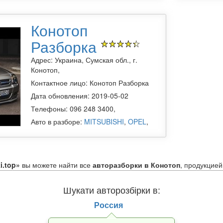
Конотоп
Разборка
Адрес: Украина, Сумская обл., г.
Конотоп,
Контактное лицо: Конотоп Разборка
Дата обновления: 2019-05-02
Телефоны: 096 248 3400,
Авто в разборе:
MITSUBISHI
,
OPEL
,
i.top»
вы можете найти все
авторазборки в Конотоп
, продукцие
 для иномарок и отечественных авто, включая снятых с производс
Шукати авторозбірки в:
ты авторазборок
Россия
 запчасти извлеченные перед утилизацией, после ДТП, в результат