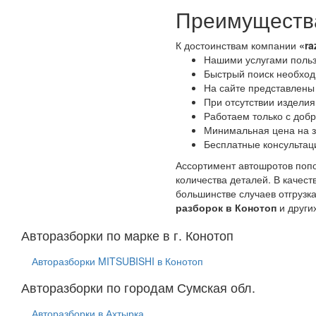
Преимущества
К достоинствам компании
«ra
Нашими услугами польз
Быстрый поиск необходи
На сайте представлены
При отсутствии изделия
Работаем только с доб
Минимальная цена на з
Бесплатные консультац
Ассортимент автошротов попо
количества деталей. В качес
большинстве случаев отгрузк
разборок в Конотоп
и други
Авторазборки по марке в г. Конотоп
Авторазборки MITSUBISHI в Конотоп
Авторазборки по городам Сумская обл.
Авторазборки в Ахтырка