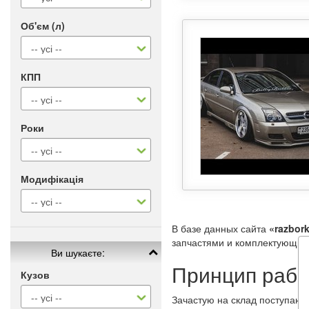
Об'єм (л)
КПП
Роки
Модифікація
В базе данных сайта
«razbork
запчастями и комплектующими
Ви шукаєте:
Принцип рабо
Кузов
Зачастую на склад поступают