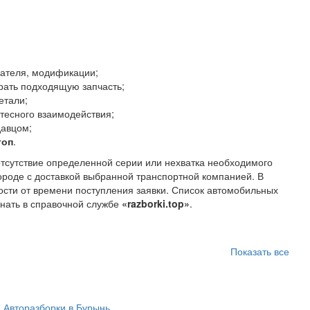
гателя, модификации;
рать подходящую запчасть;
етали;
тесного взаимодействия;
давцом;
топ
.
отсутствие определенной серии или нехватка необходимого
ороде с доставкой выбранной транспортной компанией. В
ости от времени поступления заявки. Список автомобильных
знать в справочной службе
«razborki.top»
.
Показать все
Авторазборки в Бурынь