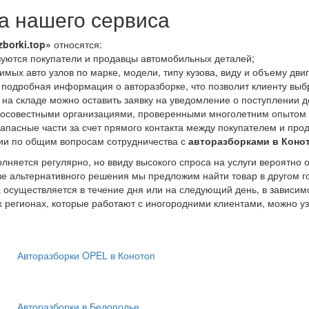
 нашего сервиса
zborki.top»
относятся:
уются покупатели и продавцы автомобильных деталей;
мых авто узлов по марке, модели, типу кузова, виду и объему дви
 подробная информация о авторазборке, что позволит клиенту выб
 на складе можно оставить заявку на уведомление о поступлении д
росовестными организациями, проверенными многолетним опытом 
апасные части за счет прямого контакта между покупателем и про
ии по общим вопросам сотрудничества с
авторазборками в Коно
лняется регулярно, но ввиду высокого спроса на услуги вероятно 
тве альтернативного решения мы предложим найти товар в другом г
а осуществляется в течение дня или на следующий день, в зависим
х регионах, которые работают с иногородними клиентами, можно у
Авторазборки OPEL в Конотоп
Авторазборки в Белополье