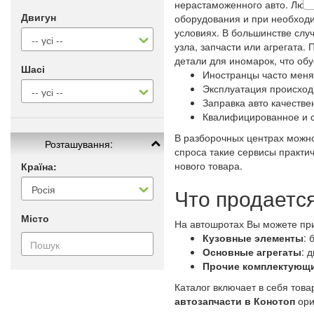
нерастаможенного авто. Люб
Двигун
оборудования и при необходи
условиях. В большинстве слу
узла, запчасти или агрегата
детали для иномарок, что о
Шасі
Иностранцы часто меня
Эксплуатация происход
Заправка авто качеств
Квалифицированное и 
В разборочных центрах можно
Розташування:
спроса такие сервисы практи
нового товара.
Країна:
Что продается
Місто
На автошротах Вы можете пр
Кузовные элементы
: 
Основные агрегаты
: 
Прочие комплектующ
Каталог включает в себя тов
автозапчасти в Конотоп
ори