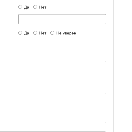
Да
Нет
Да
Нет
Не уверен