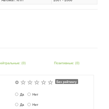
ейтральные: (
0
)
Позитивные: (
0
)
Без рейтингу
Да
Нет
Да
Нет