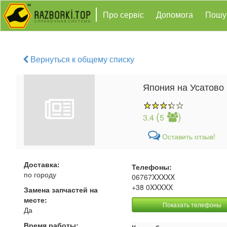
Про сервіс
Допомога
Пошу
Вернуться к общему списку
Япония на Усатово
(
)
3.4
5
Оставить отзыв!
Доставка:
Телефоны:
по городу
06767XXXXX
+38 0XXXXX
Замена запчастей на
месте:
Показать телефоны
Да
Время работы: