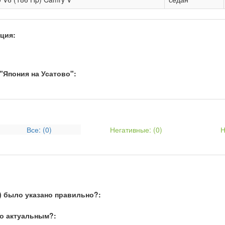
ция:
"Япония на Усатово":
Все: (
0
)
Негативные: (
0
)
Н
) было указано правильно?:
о актуальным?: