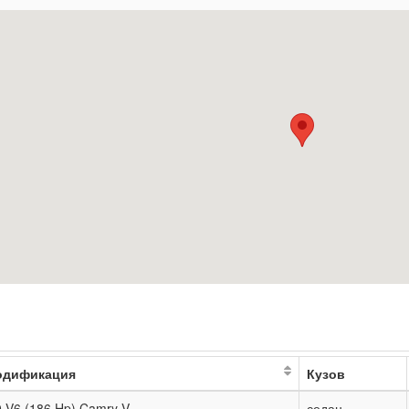
одификация
Кузов
0 V6 (186 Hp) Camry V
седан