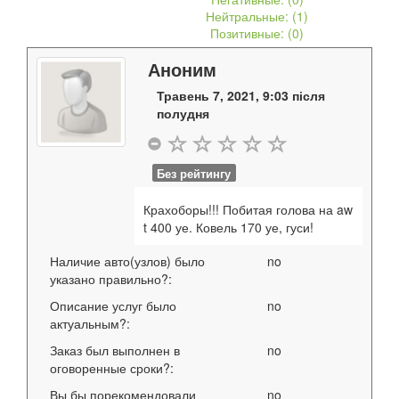
Нейтральные: (
1
)
Позитивные: (
0
)
Аноним
Травень 7, 2021, 9:03 після
полудня
Без рейтингу
Крахоборы!!! Побитая голова на aw
t 400 уе. Ковель 170 уе, гуси!
Наличие авто(узлов) было
no
указано правильно?:
Описание услуг было
no
актуальным?:
Заказ был выполнен в
no
оговоренные сроки?:
Вы бы порекомендовали
no