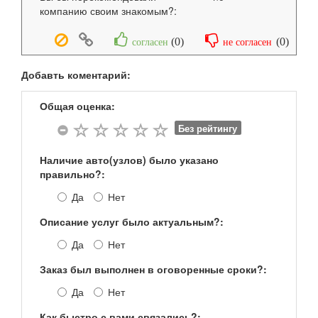
компанию своим знакомым?:
(
0
)
(
0
)
согласен
не согласен
Добавть коментарий:
Общая оценка:
Без рейтингу
Наличие авто(узлов) было указано
правильно?:
Да
Нет
Описание услуг было актуальным?:
Да
Нет
Заказ был выполнен в оговоренные сроки?:
Да
Нет
Как быстро с вами связались?: