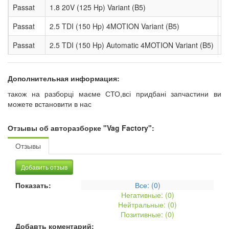
Passat
1.8 20V (125 Hp) Variant (B5)
у
Passat
2.5 TDI (150 Hp) 4MOTION Variant (B5)
у
Passat
2.5 TDI (150 Hp) Automatic 4MOTION Variant (B5)
у
Дополнительная информация:
також на разборці маєме СТО,всі придбані запчастини ви
можете встановити в нас
Отзывы об авторазборке "Vag Factory":
Отзывы
Добавить отзыв
Показать:
Все: (
0
)
Негативные: (
0
)
Нейтральные: (
0
)
Позитивные: (
0
)
Добавть коментарий: