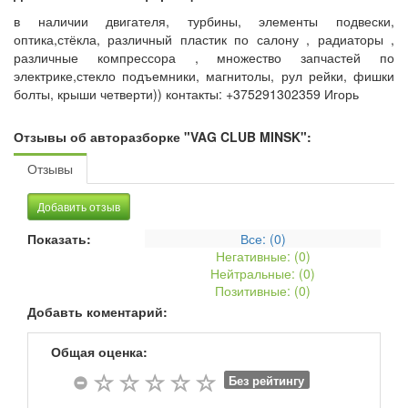
в наличии двигателя, турбины, элементы подвески,
оптика,стёкла, различный пластик по салону , радиаторы ,
различные компрессора , множество запчастей по
электрике,стекло подъемники, магнитолы, рул рейки, фишки
болты, крыши четверти)) контакты: +375291302359 Игорь
Отзывы об авторазборке "VAG CLUB MINSK":
Отзывы
Добавить отзыв
Показать:
Все: (
0
)
Негативные: (
0
)
Нейтральные: (
0
)
Позитивные: (
0
)
Добавть коментарий:
Общая оценка:
Без рейтингу