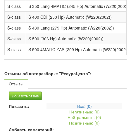
S-class
S 350 Lang 4MATIC (245 Hp) Automatic (W220(2002))
S-class
S 400 CDI (250 Hp) Automatic (W220(2002))
S-class
S 430 Lang (279 Hp) Automatic (W220(2002))
S-class
S 500 (306 Hp) Automatic (W220(2002))
S-class
S 500 4MATIC ZAS (299 Hp) Automatic (W220(2002))
Отзывы об авторазборке "РесурсЦентр":
Отзывы
Добавить отзыв
Показать:
Все: (
0
)
Негативные: (
0
)
Нейтральные: (
0
)
Позитивные: (
0
)
Добавть коментарий: