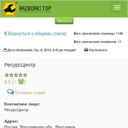
Toggl
naviga
Змінити
Вернуться к общему списку
Кол. просмотров страницы: 1146
Кол. просмотров телефонов:
11
Дата обновления: Гру. 6, 2019, 9:43 до полудня
Распечатать
РесурсЦентр
(
)
5.0
1
Оставить отзыв!
Контактное лицо:
РесурсЦентр
Адрес:
Россия, Ярославская обл., Ярославль