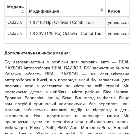
Модель
Модификация
Кузов
Octavia
1.6 (102 Hp) Octavia I Combi Tour
универсал
Octavia
1.8 20V (125 Hp) Octavia I Combi Tour
универсал
Дополнительная информация:
Б/у автозапчастини з розбірки для легкових авто — REAL
RAZBOR Авторозборка REAL RAZBOR: Б/У запчастини Київ та
Київська область REAL RAZBOR — це спеціалізована
авторозборка в Києві, що пропонує якісні б/у запчастини для
легкових авто з доставкою по місту та всій Україні. Ми
постачаємо деталі в найбільші міста регіону: Біла Церква,
Бровари, Бориспіль, Ірпінь, Буча, Вишгород та Фастів. Якщо
вам потрібні оригінальні комплектуючі без переплат, наш
магазин забезпечить швидкий підбір та відправку в день
замовлення. Наш асортимент та популярні марки Ми
пропонуємо вузли та механізми для найходовіших марок:
Volkswagen (Passat, Golf), BMW, Audi, Mercedes-Benz, Renault,
Ford, Toyota, Skoda та Hyundai. У нашому каталозі ви