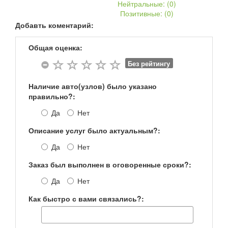
Нейтральные: (
0
)
Позитивные: (
0
)
Добавть коментарий:
Общая оценка:
Без рейтингу
Наличие авто(узлов) было указано
правильно?:
Да
Нет
Описание услуг было актуальным?:
Да
Нет
Заказ был выполнен в оговоренные сроки?:
Да
Нет
Как быстро с вами связались?: