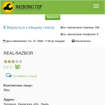
Toggl
naviga
Змінити
Вернуться к общему списку
Кол. просмотров страницы: 534
Кол. просмотров телефонов:
9
Дата обновления: Січ. 31, 2026, 11:06 до полудня
Распечатать
REAL-RAZBOR
(
)
3.0
1
Оставить отзыв!
Контактное лицо:
Alex
Адрес:
Украина, Киевская обл., Киев