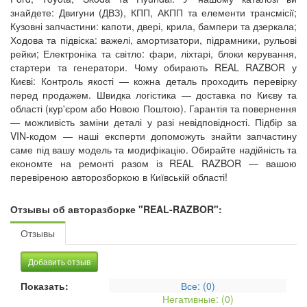
знайдете: Двигуни (ДВЗ), КПП, АКПП та елементи трансмісії;
Кузовні запчастини: капоти, двері, крила, бампери та дзеркала;
Ходова та підвіска: важелі, амортизатори, підрамники, рульові
рейки; Електроніка та світло: фари, ліхтарі, блоки керування,
стартери та генератори. Чому обирають REAL RAZBOR у
Києві: Контроль якості — кожна деталь проходить перевірку
перед продажем. Швидка логістика — доставка по Києву та
області (кур'єром або Новою Поштою). Гарантія та повернення
— можливість заміни деталі у разі невідповідності. Підбір за
VIN-кодом — наші експерти допоможуть знайти запчастину
саме під вашу модель та модифікацію. Обирайте надійність та
економте на ремонті разом із REAL RAZBOR — вашою
перевіреною авторозборкою в Київській області!
Отзывы об авторазборке "REAL-RAZBOR":
Отзывы
Добавить отзыв
Показать:
Все: (
0
)
Негативные: (
0
)