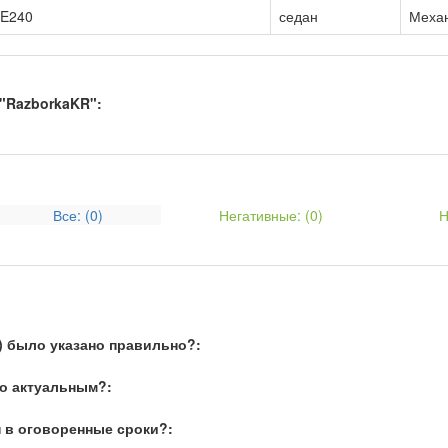
E240
седан
Меха
"RazborkaKR":
Все: (
0
)
Негативные: (
0
)
Н
) было указано правильно?:
о актуальным?:
 в оговоренные сроки?: