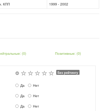
н. КПП
1999 - 2002
ейтральные: (
0
)
Позитивные: (
0
)
Без рейтингу
Да
Нет
Да
Нет
Да
Нет