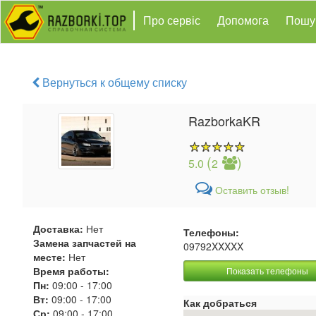
Про сервіс
Допомога
Пошу
Вернуться к общему списку
RazborkaKR
(
)
5.0
2
Оставить отзыв!
Доставка:
Нет
Телефоны:
Замена запчастей на
09792XXXXX
месте:
Нет
Время работы:
Показать телефоны
Пн:
09:00
-
17:00
Вт:
09:00
-
17:00
Как добраться
Ср:
09:00
-
17:00