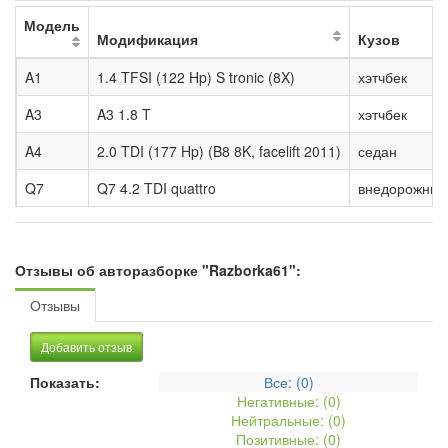
Модель
Модификация
Кузов
A1
1.4 TFSI (122 Hp) S tronic (8X)
хэтчбек
A3
A3 1.8 T
хэтчбек
A4
2.0 TDI (177 Hp) (B8 8K, facelift 2011)
седан
Q7
Q7 4.2 TDI quattro
внедорожник
Отзывы об авторазборке "Razborka61":
Отзывы
Добавить отзыв
Показать:
Все: (
0
)
Негативные: (
0
)
Нейтральные: (
0
)
Позитивные: (
0
)