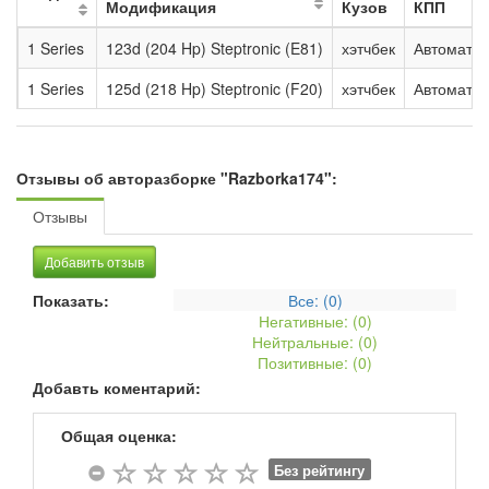
Модификация
Кузов
КПП
1 Series
123d (204 Hp) Steptronic (E81)
хэтчбек
Автомат. 
1 Series
125d (218 Hp) Steptronic (F20)
хэтчбек
Автомат. 
Отзывы об авторазборке "Razborka174":
Отзывы
Добавить отзыв
Показать:
Все: (
0
)
Негативные: (
0
)
Нейтральные: (
0
)
Позитивные: (
0
)
Добавть коментарий:
Общая оценка:
Без рейтингу