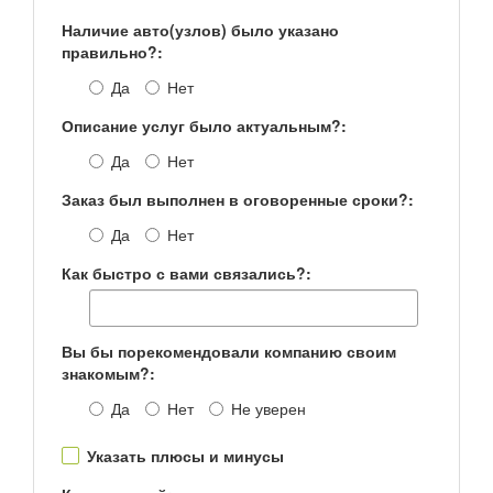
Наличие авто(узлов) было указано
правильно?:
Да
Нет
Описание услуг было актуальным?:
Да
Нет
Заказ был выполнен в оговоренные сроки?:
Да
Нет
Как быстро с вами связались?:
Вы бы порекомендовали компанию своим
знакомым?:
Да
Нет
Не уверен
Указать плюсы и минусы