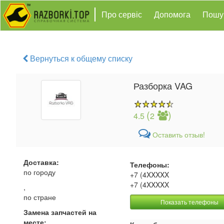
Про сервіс
Допомога
Пошу
Вернуться к общему списку
Разборка VAG
(
)
4.5
2
Оставить отзыв!
Доставка:
Телефоны:
по городу
+7 (4XXXXX
+7 (4XXXXX
,
по стране
Показать телефоны
Замена запчастей на
месте: