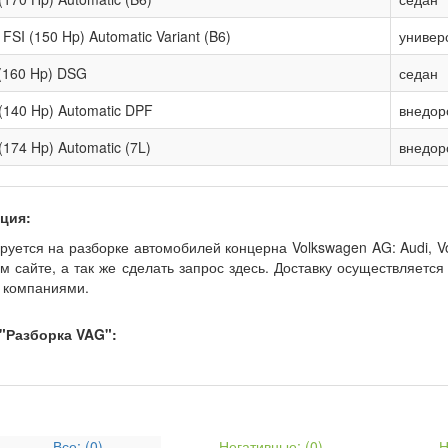
 FSI (150 Hp) Automatic Variant (B6)
универ
 (160 Hp) DSG
седан
 (140 Hp) Automatic DPF
внедор
(174 Hp) Automatic (7L)
внедор
ция:
уется на разборке автомобилей концерна Volkswagen AG: Audi, Vo
 сайте, а так же сделать запрос здесь. Доставку осуществляется
 компаниями.
"Разборка VAG":
Все: (
0
)
Негативные: (
0
)
Н