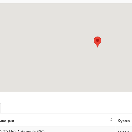
икация
Кузов
 (170 Hp) Automatic (B6)
седан