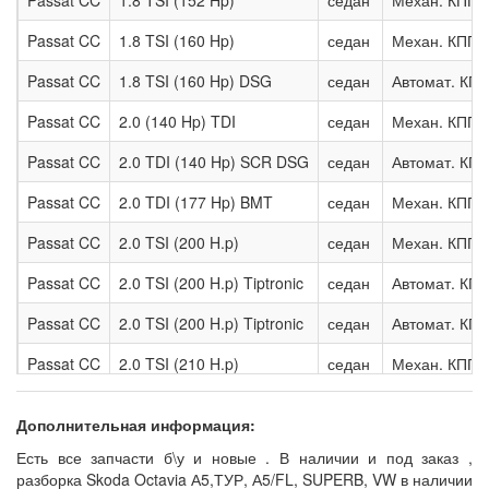
Passat CC
1.8 TSI (152 Hp)
седан
Механ. КПП
Passat CC
1.8 TSI (160 Hp)
седан
Механ. КПП
Passat CC
1.8 TSI (160 Hp) DSG
седан
Автомат. КП
Passat CC
2.0 (140 Hp) TDI
седан
Механ. КПП
Passat CC
2.0 TDI (140 Hp) SCR DSG
седан
Автомат. КП
Passat CC
2.0 TDI (177 Hp) BMT
седан
Механ. КПП
Passat CC
2.0 TSI (200 H.p)
седан
Механ. КПП
Passat CC
2.0 TSI (200 H.p) Tiptronic
седан
Автомат. КП
Passat CC
2.0 TSI (200 H.p) Tiptronic
седан
Автомат. КП
Passat CC
2.0 TSI (210 H.p)
седан
Механ. КПП
Passat CC
2.0 TSI (210 Hp)
седан
Механ. КПП
Дополнительная информация:
Passat CC
2.0 TSI (210 Hp) DSG
седан
Автомат. КП
Есть все запчасти б\у и новые . В наличии и под заказ ,
разборка Skoda Octavia А5,ТУР, А5/FL, SUPERB, VW в наличии