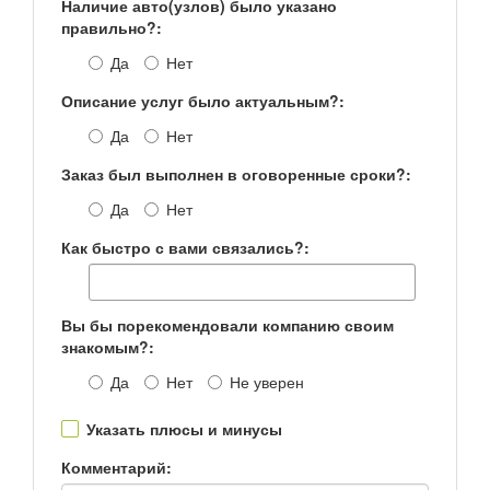
Наличие авто(узлов) было указано
правильно?:
Да
Нет
Описание услуг было актуальным?:
Да
Нет
Заказ был выполнен в оговоренные сроки?:
Да
Нет
Как быстро с вами связались?:
Вы бы порекомендовали компанию своим
знакомым?:
Да
Нет
Не уверен
Указать плюсы и минусы
Комментарий: