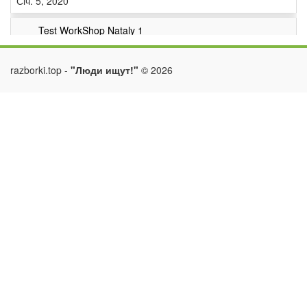
Січ. 5, 2020
Test WorkShop Nataly 1
Бендеры
razborki.top -
"Люди ищут!"
©
2026
050469865645
Лис. 6, 2018