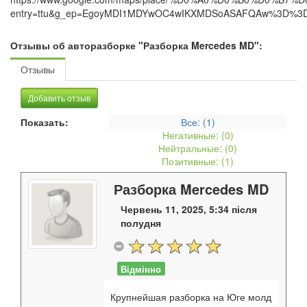
entry=ttu&g_ep=EgoyMDI1MDYwOC4wIKXMDSoASAFQAw%3D%3
Отзывы об авторазборке "Разборка Mercedes MD":
Отзывы
Добавить отзыв
Показать:
Все: (
1
)
Негативные: (
0
)
Нейтральные: (
0
)
Позитивные: (
1
)
Разборка Mercedes MD
Червень 11, 2025, 5:34 після
полудня
Відмінно
Крупнейшая разборка на Юге молд