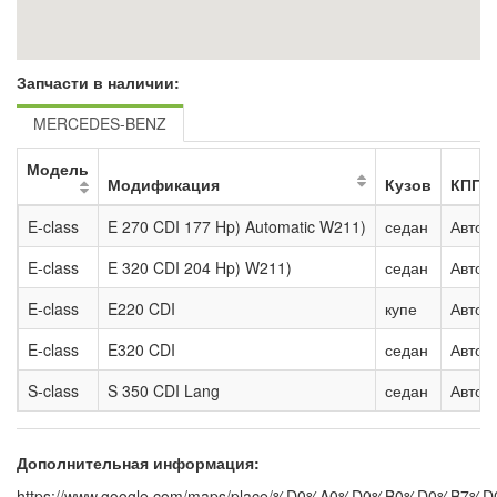
Запчасти в наличии:
MERCEDES-BENZ
Модель
Модификация
Кузов
КПП
E-class
E 270 CDI 177 Hp) Automatic W211)
седан
Автом
E-class
E 320 CDI 204 Hp) W211)
седан
Автом
E-class
E220 CDI
купе
Автом
E-class
E320 CDI
седан
Автом
S-class
S 350 CDI Lang
седан
Автом
Дополнительная информация:
https://www.google.com/maps/place/%D0%A0%D0%B0%D0%B7%D