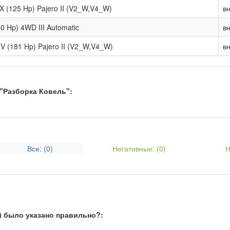
X (125 Hp) Pajero II (V2_W,V4_W)
в
60 Hp) 4WD III Automatic
в
24V (181 Hp) Pajero II (V2_W,V4_W)
в
"Разборка Ковель":
Все: (
0
)
Негативные: (
0
)
Н
) было указано правильно?: