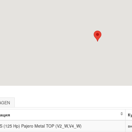
AGEN
ация
К
S (125 Hp) Pajero Metal TOP (V2_W,V4_W)
в