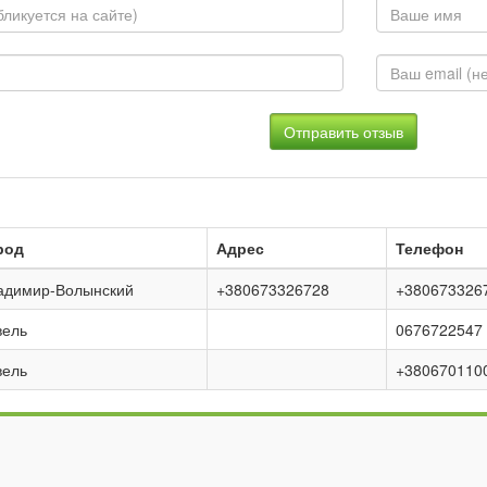
род
Адрес
Телефон
адимир-Волынский
+380673326728
+380673326
вель
0676722547
вель
+380670110