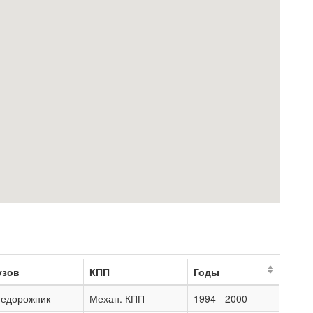
узов
КПП
Годы
недорожник
Механ. КПП
1994 - 2000