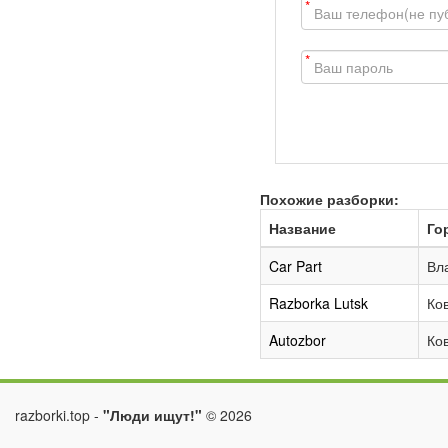
*
*
Похожие разборки:
Название
Го
Car Part
Вл
Razborka Lutsk
Ко
Autozbor
Ко
razborki.top -
"Люди ищут!"
©
2026