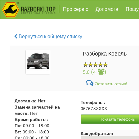
Про сервіс
Допомога
Пошу
Вернуться к общему списку
Разборка Ковель
(
)
5.0
4
Оставить отзыв!
Доставка:
Нет
Телефоны:
Замена запчастей на
06767XXXXX
месте:
Нет
Время работы:
Показать телефоны
Пн:
09:00
-
18:00
Вт:
09:00
-
18:00
Как добраться
Ср:
09:00
-
18:00