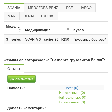
SCANIA
MERCEDES-BENZ
DAF
IVECO
MAN
RENAULT TRUCKS
Модель
Модификация
Кузов
3 - series
SCANIA 3 - series 93 H/250
Грузовик c бортовой 
Отзывы об авторазборке "Разборка грузовиков Baltco":
Отзывы
Добавить отзыв
Показать:
Все: (
0
)
Негативные: (
0
)
Нейтральные: (
0
)
Позитивные: (
0
)
Добавть коментарий: