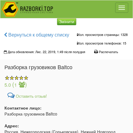
Toggl
naviga
Змінити
Вернуться к общему списку
Кол. просмотров страницы: 1328
Кол. просмотров телефонов:
15
Дата обновления: Лис. 22, 2019, 1:49 після полудня
Распечатать
Разборка грузовиков Baltco
(
)
5.0
1
Оставить отзыв!
Контактное лицо:
Разборка грузовиков Baltco
Адрес:
Россия, Нижегородская (Горьковская), Нижний Новгород