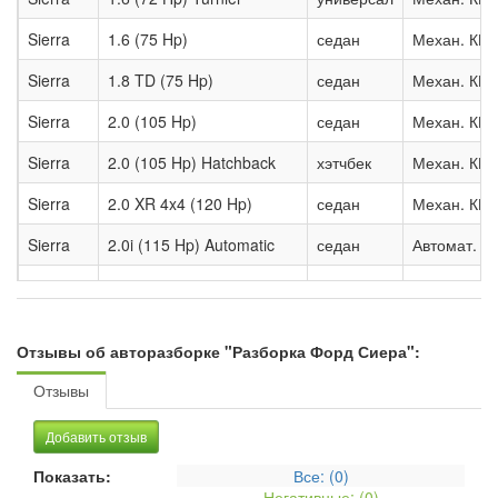
Sierra
1.6 (75 Hp)
седан
Механ. КП
Sierra
1.8 TD (75 Hp)
седан
Механ. КП
Sierra
2.0 (105 Hp)
седан
Механ. КП
Sierra
2.0 (105 Hp) Hatchback
хэтчбек
Механ. КП
Sierra
2.0 XR 4x4 (120 Hp)
седан
Механ. КП
Sierra
2.0i (115 Hp) Automatic
седан
Автомат. К
Sierra
2.0i (125 Hp)
седан
Механ. КП
Sierra
2.3 D (67 Hp) Turnier
универсал
Механ. КП
Отзывы об авторазборке "Разборка Форд Сиера":
Sierra
2.8 XR4i (143 Hp) Turnier I
универсал
Механ. КП
Отзывы
Добавить отзыв
Показать:
Все: (
0
)
Негативные: (
0
)