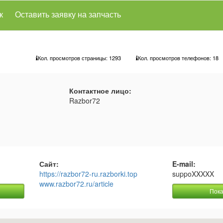
к
Оставить заявку на запчасть
Кол. просмотров страницы: 1293
Кол. просмотров телефонов:
18
Контактное лицо:
Razbor72
Сайт:
E-mail:
https://razbor72-ru.razborki.top
suppoXXXXX
www.razbor72.ru/article
Пока