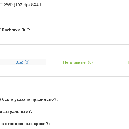
VT 2WD (107 Hp) SX4 I
"Razbor72 Ru":
Все: (
0
)
Негативные: (
0
)
Н
) было указано правильно?:
о актуальным?:
 в оговоренные сроки?: