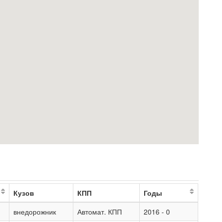
Кузов
КПП
Годы
внедорожник
Автомат. КПП
2016 - 0