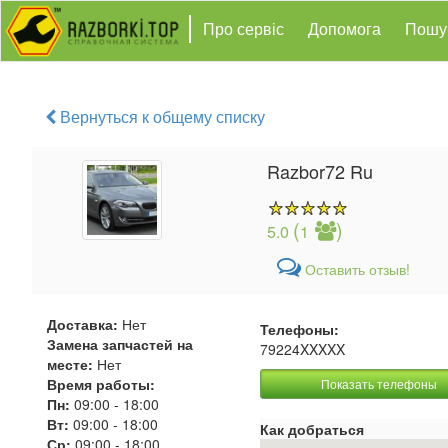
Про сервіс
Допомога
Пошу
Вернуться к общему списку
Razbor72 Ru
(
)
5.0
1
Оставить отзыв!
Доставка:
Нет
Телефоны:
Замена запчастей на
79224XXXXX
месте:
Нет
Время работы:
Показать телефоны
Пн:
09:00
-
18:00
Вт:
09:00
-
18:00
Как добраться
Ср:
09:00
-
18:00