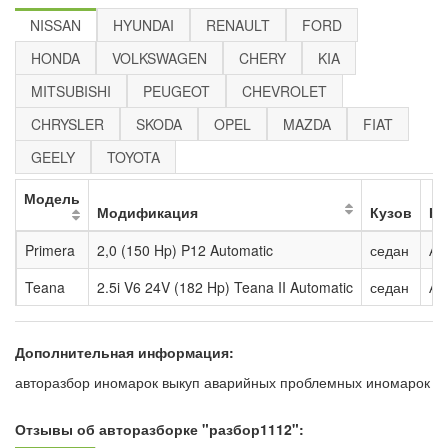
NISSAN
HYUNDAI
RENAULT
FORD
HONDA
VOLKSWAGEN
CHERY
KIA
MITSUBISHI
PEUGEOT
CHEVROLET
CHRYSLER
SKODA
OPEL
MAZDA
FIAT
GEELY
TOYOTA
Модель
Модификация
Кузов
К
Primera
2,0 (150 Hp) P12 Automatic
седан
Ав
Teana
2.5i V6 24V (182 Hp) Teana II Automatic
седан
Ав
Дополнительная информация:
авторазбор иномарок выкуп аварийных проблемных иномарок
Отзывы об авторазборке "разбор1112":