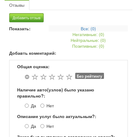
Отзывы
Добавить отзыв
Показать:
Все: (
0
)
Негативные: (
0
)
Нейтральные: (
0
)
Позитивные: (
0
)
Добавть коментарий:
Общая оценка:
Без рейтингу
Наличие авто(узлов) было указано
правильно?:
Да
Нет
Описание услуг было актуальным?:
Да
Нет
Заказ был выполнен в оговоренные сроки?: