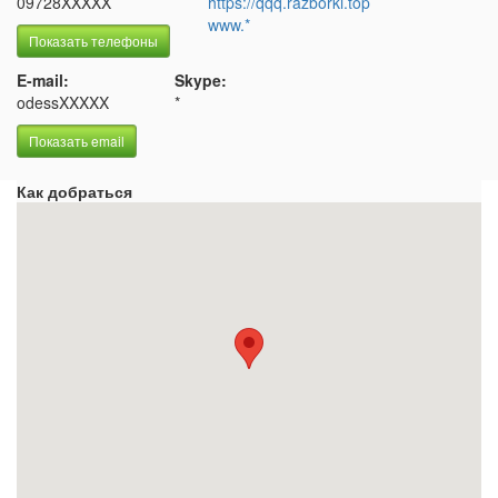
09728XXXXX
https://qqq.razborki.top
www.*
Показать телефоны
E-mail:
Skype:
odessXXXXX
*
Показать email
Как добраться