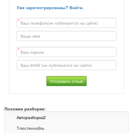
Vectra
Vectra A CC 2.0i CAT (115 Hp) (115 Hp)
хэтчбек
Уже зарегестрированы? Войти.
*
*
Похожие разборки:
Авторазборка2
Тлюстенхабль