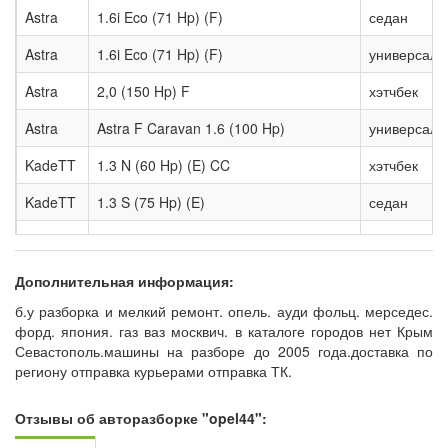
Astra
1.6i Eco (71 Hp) (F)
седан
Astra
1.6i Eco (71 Hp) (F)
универсал
Astra
2,0 (150 Hp) F
хэтчбек
Astra
Astra F Caravan 1.6 (100 Hp)
универсал
KadeTT
1.3 N (60 Hp) (E) CC
хэтчбек
KadeTT
1.3 S (75 Hp) (E)
седан
KadeTT
1.3i CAT (60 Hp) (E) CC
хэтчбек
KadeTT
1.6 D (54 Hp) (E) Combo
хэтчбек
Дополнительная информация:
б.у разборка и мелкий ремонт. опель. ауди фольц. мерседес.
KadeTT
1.6 D (55 Hp) (E) CC
хэтчбек
форд. япония. газ ваз москвич. в каталоге городов нет Крым
KadeTT
Kadett E CC 1.3 N (60 Hp) (60 Hp)
хэтчбек
Севастополь.машины на разборе до 2005 года.доставка по
региону отправка курьерами отправка ТК.
Omega
2.0i (116 Hp) (B)
седан
Отзывы об авторазборке "opel44":
Omega
2.0i (116 Hp) (B) Caravan
универсал