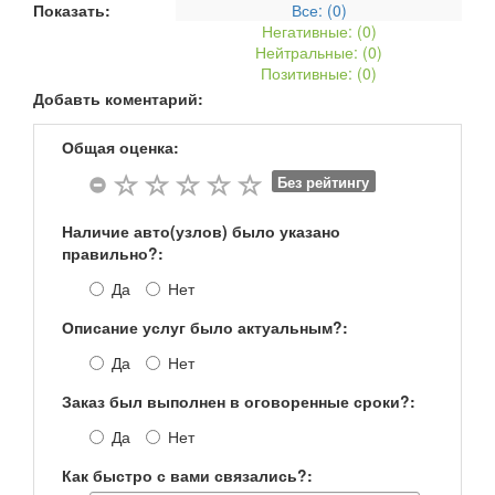
Показать:
Все: (
0
)
Негативные: (
0
)
TGX
MAN TGX 26.480 FPHLS
Нейтральные: (
0
)
Позитивные: (
0
)
TGX
MAN TGX 26.540 FDS, FDS/M, FDLS, FDLS/M, FDRS
Добавть коментарий:
TGX
MAN TGX 26.540 FVHLS
Общая оценка:
TGX
MAN TGX 28.540 FNLS
Без рейтингу
Наличие авто(узлов) было указано
правильно?:
Да
Нет
Описание услуг было актуальным?:
Да
Нет
Заказ был выполнен в оговоренные сроки?:
Да
Нет
Как быстро с вами связались?: