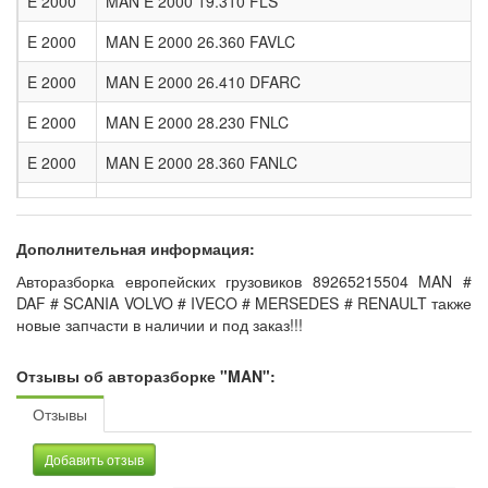
E 2000
MAN E 2000 19.310 FLS
E 2000
MAN E 2000 26.360 FAVLC
E 2000
MAN E 2000 26.410 DFARC
E 2000
MAN E 2000 28.230 FNLC
E 2000
MAN E 2000 28.360 FANLC
E 2000
MAN E 2000 30.360 FANLK
E 2000
MAN E 2000 32.410 VFLC,VFRC, VFLRC
Дополнительная информация:
Авторазборка европейских грузовиков 89265215504 MAN #
E 2000
MAN E 2000 33.410 DFLC
DAF # SCANIA VOLVO # IVECO # MERSEDES # RENAULT также
E 2000
MAN E 2000 33.460 DFLS
новые запчасти в наличии и под заказ!!!
E 2000
MAN E 2000 35.360 VFAK
Отзывы об авторазборке "MAN":
E 2000
MAN E 2000 35.410 FVNLC
Отзывы
F 2000
MAN F 2000 19.293 FC,19.293 FLC,19.293 FLLC
Добавить отзыв
TGX
MAN TGX 18.680 FLS