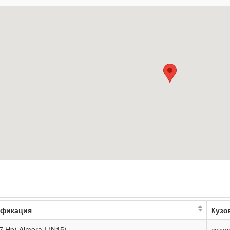
фикация
Кузо
87 Hp) Almera I (N15)
седа