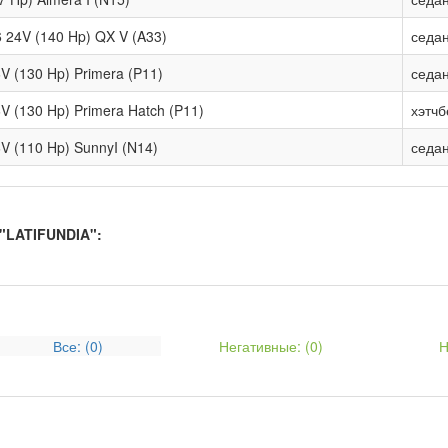
6 24V (140 Hp) QX V (A33)
седа
6V (130 Hp) Primera (P11)
седа
6V (130 Hp) Primera Hatch (P11)
хэтчб
6V (110 Hp) SunnyI (N14)
седа
"LATIFUNDIA":
Все: (
0
)
Негативные: (
0
)
Н