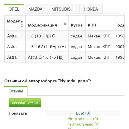
OPEL
MAZDA
MITSUBISHI
HONDA
Модель
Модификация
Кузов
КПП
Годы
Astra
1,6 (101 Hp) G
седан
Механ. КПП
1998 -
Astra
1.6i 16V (115Hp) (H)
седан
Механ. КПП
2007 -
Astra
Astra G 1.6 (75 Hp)
седан
Механ. КПП
1998 -
Отзывы об авторазборке "Hyundai parts":
Отзывы
Добавить отзыв
Показать:
Все: (
0
)
Негативные: (
0
)
Нейтральные: (
0
)