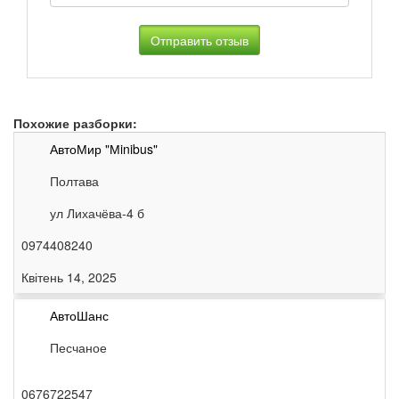
Похожие разборки:
АвтоМир "Мinibus"
Полтава
ул Лихачёва-4 б
0974408240
Квітень 14, 2025
АвтоШанс
Песчаное
0676722547