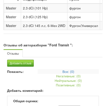
Master
2.3 dCi (101 Hp)
фургон
Ме
Master
2.3 dCi (125 Hp)
фургон
Ме
Master
2.3 dCi 145 л.с. 6-Мех 2WD
Фургон/Универсал
Ме
Отзывы об авторазборке "Ford Transit ":
Отзывы
Добавить отзыв
Показать:
Все: (
0
)
Негативные: (
0
)
Нейтральные: (
0
)
Позитивные: (
0
)
Добавть коментарий:
Общая оценка: