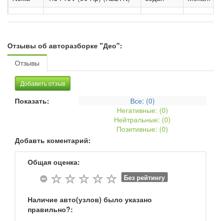
Nexia
1.6 i (107 Hp) (KLETN)
седан
Механ. К
Nubira
1.6 i 16V (110 Hp) Wagon III
универсал
Механ. К
Отзывы об авторазборке "Део":
Nubira
1.8 i 16V (123 Hp) Wagon III
универсал
Механ. К
Отзывы
Добавить отзыв
Показать:
Все: (
0
)
Негативные: (
0
)
Нейтральные: (
0
)
Позитивные: (
0
)
Добавть коментарий:
Общая оценка:
Без рейтингу
Наличие авто(узлов) было указано
правильно?: