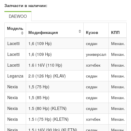
Запчасти в наличии:
DAEWOO
Модель
Модификация
Кузов
КПП
Lacetti
1,6 (109 Hp)
седан
Механ. К
Lacetti
1,6 (109 Hp)
универсал
Механ. К
Lacetti
1.6 i 16V (110 Hp)
хэтчбек
Механ. К
Leganza
2.0 (126 Hp) (KLAV)
седан
Механ. К
Nexia
1,5 (75 Hp)
седан
Механ. К
Nexia
1,5 (85 Hp)
седан
Механ. К
Nexia
1.5 (80 Hp) (KLETN)
седан
Механ. К
Nexia
1.5 i (75 Hp) (KLETN)
хэтчбек
Механ. К
Nexia
1.5 i 16V (90 Hp) (KLETN)
седан
Механ. К