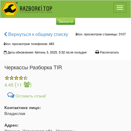
Toggl
naviga
Змінити
Вернуться к общему списку
Кол. просмотров страницы: 3107
Кол. просмотров телефонов:
483
Дата обновления: Квітень 3, 2025, 5:32 після полудня
Распечатать
Черкассы Разборка TIR
(
)
4.45
11
Оставить отзыв!
Контактное лицо:
Владислав
Адрес:
Украина, Черкасская обл., Черкассы