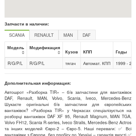
Запчасти в наличии:
SCANIA
RENAULT
MAN
DAF
Модель
Модификация
Кузов
КПП
Годы
R/G/P/L
R/G/P/L
тягач
Автомат. КПП
1999 - 20
Дополнительная информация:
Автошрот «Разборка TIR» – б/в запчастини для вантажівок
DAF, Renault, MAN, Volvo, Scania, Iveco, Mercedes-Benz
Шукаєте оригінальні б/в запчастини для європейських
вантажівок? «Разборка TIR» у Черкасах спеціалізується на
розборці вантажівок DAF XF 95, Renault Magnum, MAN TGA,
Volvo FH12, Scania R-series, Iveco Stralis, Mercedes-Benz Actros
та інших моделей Євро-2 – Євро-5. Наші переваги: ✅ Всі
вантажівки з Європи, без пробігу по Україні – гарантія якості ✅