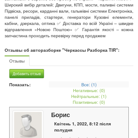
Широкий вибір деталей: Двигуни, КПП, мости, паливні системи
Підвіска, ресори, карданні вали, гальмівні системи Електроніка,
панелі приладів, стартери, генератори Кузовні елементи,
кабіни, дзеркала, оптика ✅ Доставка по всій Україні – швидке
відправлення «Новою Поштою» ✅ Гарантія якості – кожна
запчастина проходить перевірку перед продажем
Отзывы об авторазборке "Черкассы Разборка TIR":
Отзывы
Добавить отзыв
Показать:
Все: (
1
)
Негативные: (
0
)
Нейтральные: (
1
)
Позитивные: (
0
)
Борис
Квітень 1, 2022, 8:12 після
полудня