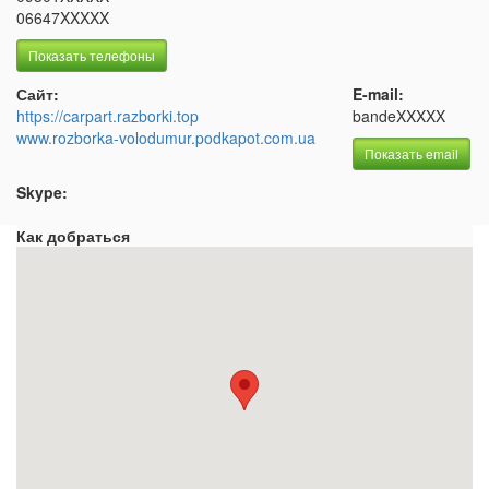
06647XXXXX
Показать телефоны
Сайт:
E-mail:
https://carpart.razborki.top
bandeXXXXX
www.rozborka-volodumur.podkapot.com.ua
Показать email
Skype:
Как добраться