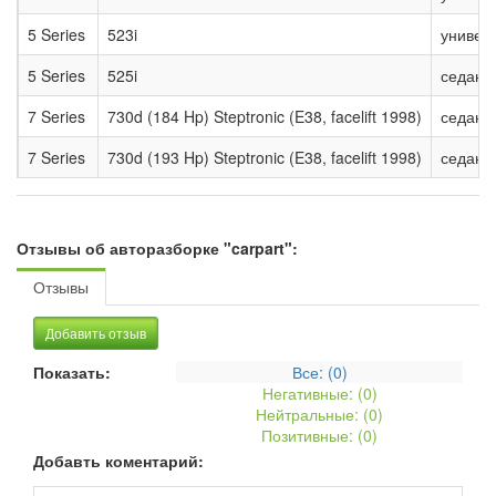
5 Series
523i
универ
5 Series
525i
седан
7 Series
730d (184 Hp) Steptronic (E38, facelift 1998)
седан
7 Series
730d (193 Hp) Steptronic (E38, facelift 1998)
седан
Отзывы об авторазборке "carpart":
Отзывы
Добавить отзыв
Показать:
Все: (
0
)
Негативные: (
0
)
Нейтральные: (
0
)
Позитивные: (
0
)
Добавть коментарий: