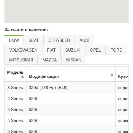
Запчасти в наличии:
BMW
SEAT
CHRYSLER
AUDI
VOLKSWAGEN
FIAT
SUZUKI
OPEL
FORD
MITSUBISHI
MAZDA
NISSAN
Модель
Модификация
Кузов
3 Series
320d (136 Hp) (E46)
седан
5 Series
520i
седан
5 Series
520i
седан
5 Series
520i
универ
5 Series
520i
универ