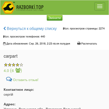
Toggl
naviga
Змінити
Вернуться к общему списку
Кол. просмотров страницы: 2274
Кол. просмотров телефонов:
440
Дата обновления: Сер. 26, 2018, 2:23 після полудня
Распечатать
carpart
(
)
4.0
6
Оставить отзыв!
Контактное лицо:
сергій
Адрес:
Украина, Волынская обл., Владимир-Волынский