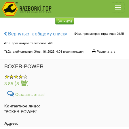
Toggl
naviga
Змінити
Вернуться к общему списку
Кол. просмотров страницы: 2125
Кол. просмотров телефонов:
428
Дата обновления: Жов. 16, 2023, 4:01 після полудня
Распечатать
BOXER-POWER
(
)
3.85
8
Оставить отзыв!
Контактное лицо:
"BOXER-POWER"
Адрес: